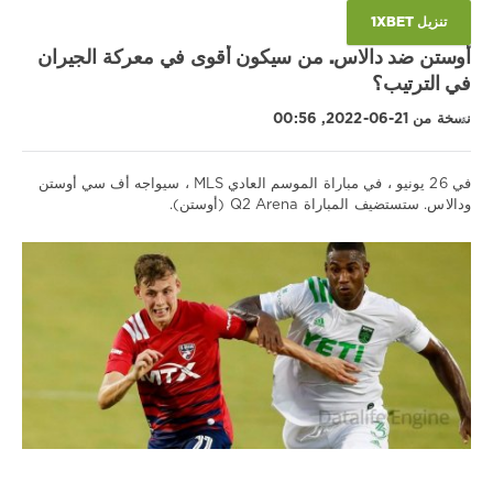
أوستين
,
تنزيل 1XBET
MLS
أوستن ضد دالاس. من سيكون أقوى في معركة الجيران
في الترتيب؟
نسخة من 21-06-2022, 00:56
في 26 يونيو ، في مباراة الموسم العادي MLS ، سيواجه أف سي أوستن
ودالاس. ستستضيف المباراة Q2 Arena (أوستن).
نصائح
رياضية
/
تنبؤات
كرة
القدم
Download
1xbet
736
0