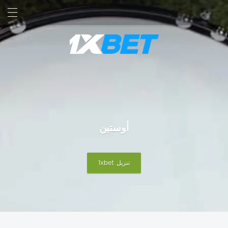
بحث
تسجيل الدخول
أوستين
تنزيل 1xbet