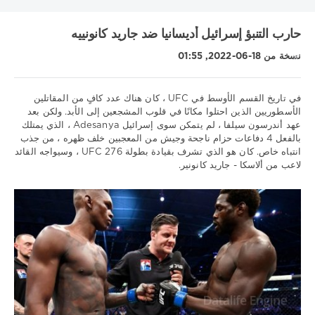
KHL
MLS
UEFA Nations League
UNICS
أتالانتا
حارب التنبؤ إسرائيل أديسانيا ضد جاريد كانونييه
البرتغال
الدوري الاسباني
الدوري الالماني
الدوري الاوروبي
نسخة من 18-06-2022, 01:55
الدوري الروسي الممتاز
الدوري الفرنسي 1
الدوري الممتاز
السويد
انتر
بايرن
برشلونة
بريميرا
بطولة العالم لهوكي الجليد
بطولة بيلاروسيا
دوري VTB يونايتد
في تاريخ القسم الأوسط في UFC ، كان هناك عدد كافٍ من المقاتلين
الأسطوريين الذين احتلوا مكانًا في قلوب المشجعين إلى الأبد. ولكن بعد
دوري أبطال أوروبا
دوري الأمم الأوروبية
عهد أندرسون سيلفا ، لم يتمكن سوى إسرائيل Adesanya ، الذي يمتلك
نصائح
دوري الدرجة الاولى الايطالي
دينامو موسكو
روما
ريال مدريد
بالفعل 4 دفاعات حزام ناجحة وجيش من المعجبين خلف ظهره ، من جذب
رياضية
انتباه خاص. كان هو الذي تشرف بقيادة بطولة UFC 276 ، وسيواجه القائد
زينيت
سسكا
سويسرا
عصبة الأمم
فنلندا
فياريال
/
لاعب من ألاسكا - جاريد كانونير.
لوكوموتيف كوبان
ليفربول
مدينة مانشستر
موناكو
ميتالورج
توقعات
UFC
نابولي
نيزهني نوفجورود
نيوكاسل
Download
Show all tags
1xbet
776
0
إسرائيل
,
Adesanya
جاريد