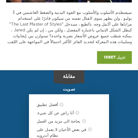
كانونير
,
UFC
سيصطدم الأسلوب والأسلوب مع القوة البدنية والضغط الغاشمين في 3
276
يوليو ، ولن يظهر سوى القتال نفسه من سيكون قادرًا على استخدام
مزاياها على أكمل وجه. بالطبع ، سيدخل "The Last Master of Styles"
كبطل الشكل الثماني باعتباره المفضل ، ولكن من ، إن لم يكن Jared ،
يمكنه شطب جميع عروض الأسعار بضربة واحدة؟ سنوازن بين إيجابيات
وسلبيات هذه المعركة لتحديد الفائز الأكثر احتمالاً في المواجهة على اللقب.
تنزيل 1XBET
مقابلة
تصويت
أفضل تطبيق
أنا راض عن كل شيء.
بحاجة الى مزيد من العمل
في بعض الأحيان لا يعمل على
نظام أندرويد