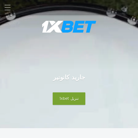
بحث
تسجيل الدخول
جاريد كانونير
تنزيل 1xbet