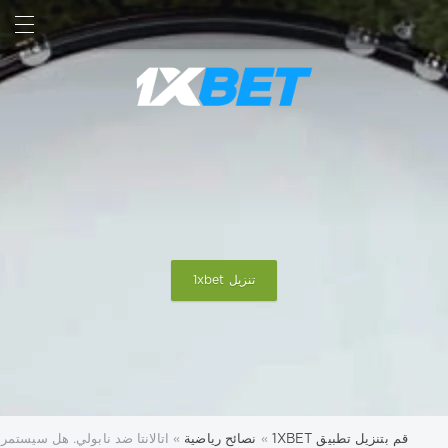
بحث
تسجيل الدخول
تنزيل 1xbet
قم بتنزيل تطبيق 1XBET
»
نصائح رياضية
» اتالانتا ضد نابولي. هل سيستم