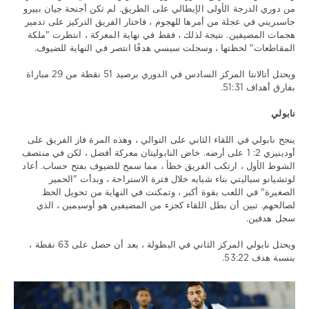
من دوري الدرجة الأولى الإيطالي على الطريق. لم تكن أجنحة جيان بييرو
نابولي
,
جاسبريني في عجلة من أمرها للهجوم ، فاختار الفريق التركيز على تدمير
دوري
هجمات المضيفين. نتيجة لذلك ، فقط في نهاية المعركة ، انتظرت "ملكة
الدرجة
المقاطعات" لحظتها ، وسجلت سيسي هدفًا انتصر في النهاية للضيوف.
الاولى
الايطالي
ويحتل أتالانتا المركز السادس في الدوري برصيد 51 نقطة من 29 مباراة
بفارق أهداف 51:31.
نابولي
ينجح نابولي في اللقاء الثاني على التوالي ، وهذه المرة فاز الفريق على
أودينيزي 2: 1 على أرضه. خاض النابوليتان معركة أفضل ، لكن في منتصف
الشوط الأول ، ارتكب الفريق خطأ ، مما سمح للضيوف بفتح حساب. أعاد
لوتشيانو سباليتي بناء شبابه خلال فترة الاستراحة ، وبدأت "الحمير
الصغيرة" في اللعب بقوة أكبر ، وتمكنت في النهاية من تحويل الحظ
لصالحهم. تبين أن بطل اللقاء كجزء من المضيفين هو أوسيمين ، الذي
سجل هدفين.
ويحتل نابولي المركز الثاني في البطولة ، بعد أن حصل على 63 نقطة ،
بنسبة هدف 53:22.