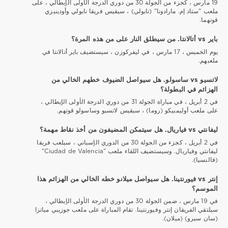
19 مارس ، كجزء من الجولة 30 من دوري الدرجة الأولى الإيطالي ، على
ملعب "ستاد إم. مارادونا" (نابولي) ، سيقيس فريقا نابولي وأودينيزي
قوتهما.
باير vs أتالانتا. من سيطلق النار على من هذه المرة؟
يوم الخميس ، 17 مارس ، في ليفركوزن ، سيستضيف باير أتالانتا في
ملعبهم.
لاتسيو vs ساسولو. هل سيواصل الضيوف خطهم الخالي من
الهزائم في البطولة؟
في 2 أبريل ، في مباراة الجولة 31 من دوري الدرجة الأولى الإيطالي ،
على ملعب أوليمبيكو (روما) ، سيقيس لاتسيو وساسولو قوتهم.
ليفانتي vs فياريال. هل سيتمكن المضيفون من أخذ نقاط مهمة؟
في 2 أبريل ، كجزء من الجولة 30 من الدوري الإسباني ، سيلعب فريقا
ليفانتي وفياريال. وسيستضيف اللقاء ملعب "Ciudad de Valencia"
(فالنسيا).
إنتر vs فيورنتينا. هل سيواصل ميلانو خطه الخالي من الهزائم هذا
الموسم؟
في 19 مارس ، ضمن الجولة 30 من دوري الدرجة الأولى الإيطالي ،
سيلتقي الفريقان إنتر وفيورنتينا. تقام المباراة على ملعب جوزيبي مياتزا
(سان سيرو) (ميلان).