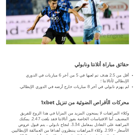
حقائق مباراة أتلانتا ونابولي
أقل من 2.5 هدف تم لعبها في 5 من آخر 6 مباريات في الدوري
الإيطالي لأتالانتا ؛
لم يهزم نابولي في آخر 8 مباريات خارج أرضه في الدوري الإيطالي.
محركات الأقراص الضوئية من تنزيل 1xbet
وكلاء المراهنات لا يمنحون المزيد من المزايا في هذا الزوج للفريق
المضيف. أما الاقتباسات الخاصة بفوز أتالانتا فقد بلغت 2.47. يمكنك
المراهنة على التعادل بمعامل 3.34. لنجاح نابولي ، يتم قبول عروض
الأسعار - 2.99. وكلاء المراهنات ينتظرون أهدافا من العمالقة الإيطاليين.