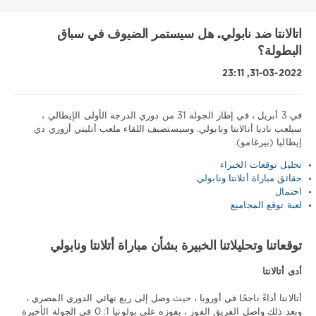
اتالانتا ضد نابولي. هل سيستمر الضيوف في سباق
البطولة؟
31-03-2022, 23:11
في 3 أبريل ، في إطار الجولة 31 من دوري الدرجة الأولى الإيطالي ،
سيلعب ناديا أتالانتا ونابولي. وسيستضيف اللقاء ملعب أتليتي أزوري دي
إيطاليا (بيرغامو).
نصائح
رياضية
تحليل توقعات الخبراء
/
حقائق مباراة أتلانتا ونابولي
تنبؤات
احتمال
كرة
لعبة توقع المجاميع
القدم
Download
توقعاتنا وتحليلاتنا الخبيرة بشأن مباراة أتلانتا ونابولي
1xbet
784
أدى أتالانتا
0
أتالانتا أداءً ناجحًا في أوروبا ، حيث وصل إلى ربع نهائي الدوري المصري ،
وبعد ذلك واصل الفريق الفوز ، بفوزه على بولونيا 1: 0 في الجولة الأخيرة
أتالانتا
,