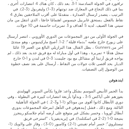
ترافورد في الجولة السادسة: 1-3. بعد ذلك ، كان هناك 4 انتصارات أخرى ،
بما في ذلك النجاح في المعارك ضد توتنهام (3-1) وليفربول (3-2). في
الترتيب ، يتصدر ارسنال الصدارة ، متقدمًا على أقرب الملاحقين بفارق 4
نقاط بالفعل. يستحق غابرييل جيسوس اهتمامًا خاصًا ، الذي انتقل من مان
سيتي هذا الصيف. لديه 5 أهداف و 3 تمريرات حاسمة في 10 جولات.
في الجولة الأولى من دور المجموعات من الدوري الأوروبي ، انتصر أرسنال
على زيورخ خارج ملعبه "بدماء قليلة": 2-1. أصبح ماركينيوس ، وهو مبتدئ
آخر من Gunners ، بطل القتال. هذا البرازيلي البالغ من العمر 19 عامًا
سجل هدفًا + تمريرة ، وهذا في أول مباراة له مع فريق جديد. بعد ذلك ، لم
يواجه فريق أرتيتا أي مشاكل مع بود جليمت: 3-0 في لندن و 1-0 خارج
الديار. بحد أقصى ثلاث جولات من النقاط ، أرسنال على بعد نصف خطوة
من الوصول إلى التصفيات.
ايندهوفن
بدأ الحمر الأبيض الموسم بشكل واعد: فازوا بكأس السوبر الهولندي
بفوزهم على أياكس 5-3 ، وبدأوا بأربعة انتصارات كبيرة في البطولة ، وفي
دوري الأبطال كانوا أقوى من موناكو (1-1 و3-2. ) في الجولة التأهيلية
الثالثة. ومع ذلك ، فشل إيندهوفن في التأهل لمرحلة المجموعات بدوري
أبطال أوروبا ، وخسر بشكل غير متوقع على أرضه أمام جلاسكو رينجرز
بنتيجة 0-1 (2-2 في اسكتلندا). في إيريديفيزيا ، "استرخى فريق
نيستلروي": خسر أمام تفينتي (1-2) وكامبور (0-3) ، وفاز على والويك (1-