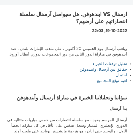
ارسنال VS ايندهوفن. هل سيواصل آرسنال سلسلة
انتصاراتهم على أرضهم؟
19-10-2022, 22:03
ويلعب أرسنال يوم الخميس 20 أكتوبر ، على ملعب الإمارات بلندن ، ضد
أيندهوفن في مباراة الدور الثاني من دور المجموعات بدوري أبطال أوروبا.
نصائح
تحليل توقعات الخبراء
رياضية
حقائق بين آرسنال وايندهوفن
/
احتمال
تنبؤات
لعبة توقع المجاميع
كرة
القدم
تنبؤاتنا وتحليلاتنا الخبيرة في مباراة أرسنال وآيندهوفن
Download
1xbet
بدأ آرسنال
484
آرسنال الموسم بقوة ، مع سلسلة انتصارات من خمس مباريات متتالية في
0
الدوري الإنجليزي الممتاز وسجل هدفين على الأقل في كل مباراة. الخطأ
الأول ، والوحيد حتى الآن ، هو هزيمة مانشستر يونايتد على ملعب أولد