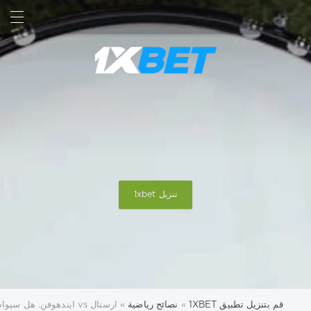
بحث
تسجيل الدخول
تنزيل 1xbet
قم بتنزيل تطبيق 1XBET
»
نصائح رياضية
» ارسنال vs ايندهوفن. هل سيواصل آرسنال سلسلة انتصاراتهم على أرضهم؟