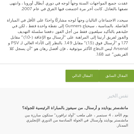
عقدت جميع المواجهات الستة وجهاً لوجه في دوري أبطال أوروبا ، وانتهى
نصفها بالتعادل. كانت آخر مرة اجتمعت فيها الفرق في عام 2007.
سيحدد الاجتماعان التاليان وجهاً لوجه مشاركًا واحدًا على الأقل في المباراة
الفاصلة. بالمناسبة ، سيحتاج Gunners إلى نقطة واحدة فقط ، لكن في
حلبةهم بالتأكيد سيلعبون فقط من أجل الفوز. دفعتنا سلسلة التهديف
والفوز لفريق أرتيتا إلى المراهنة على "آرسنال مع الإعاقة (-1.0)" مقابل
1.77 و "آرسنال فوق (1.5)" مقابل 1.49. بالنظر إلى الأداء العالي لـ PSV و
Arsenal ليس الدفاع الأكثر موثوقية ، فإن أفضل رهان هو "أن يسجل كلا
الفريقين" عند 1.68.
المقال السابق
المقال التالي
نفس الخبر
مانشستر يونايتد و أرسنال. من سيفوز بالمباراة الرئيسية للجولة؟
يوم الأحد ، 4 سبتمبر ، على ملعب "أولد ترافورد" ستكون مبارزة بين
مانشستر يونايتد وأرسنال في الجولة السادسة من الدوري الإنجليزي
الممتاز.