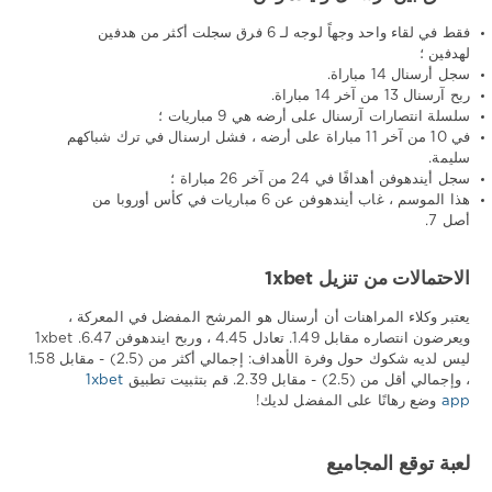
فقط في لقاء واحد وجهاً لوجه لـ 6 فرق سجلت أكثر من هدفين
لهدفين ؛
سجل أرسنال 14 مباراة.
ربح آرسنال 13 من آخر 14 مباراة.
سلسلة انتصارات آرسنال على أرضه هي 9 مباريات ؛
في 10 من آخر 11 مباراة على أرضه ، فشل ارسنال في ترك شباكهم
سليمة.
سجل أيندهوفن أهدافًا في 24 من آخر 26 مباراة ؛
هذا الموسم ، غاب أيندهوفن عن 6 مباريات في كأس أوروبا من
أصل 7.
الاحتمالات من تنزيل 1xbet
يعتبر وكلاء المراهنات أن أرسنال هو المرشح المفضل في المعركة ،
ويعرضون انتصاره مقابل 1.49. تعادل 4.45 ، وربح ايندهوفن 6.47. 1xbet
ليس لديه شكوك حول وفرة الأهداف: إجمالي أكثر من (2.5) - مقابل 1.58
، وإجمالي أقل من (2.5) - مقابل 2.39. قم بتثبيت تطبيق
1xbet
app
وضع رهانًا على المفضل لديك!
لعبة توقع المجاميع