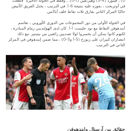
0) ، فينورد (4-3) وهيرنفين (1-0). ، وفقط في الجولة الأخيرة "قطعت"
في أوتريخت ، بفوزه عليه بنتيجة 6-1. في الترتيب ، يحتل الفريق الأبيض
حاليًا المركز الثاني بفارق ثلاث نقاط خلف أياكس.
في الجولة الأولى من دور المجموعات من الدوري الأوروبي ، تقاسم
أيندهوفن النقاط مع بود جليمت: 1-1. كان لدى الهولنديين زمام المبادرة ،
لكنهم كانوا يمكن أن يخسروا لولا تصديين رائعين من بينيتيز. تبع ذلك
انتصاران كبيران على زيورخ (5-1 و5-0) ، مما ضمن إيندهوفن في المركز
الثاني في الترتيب.
حقائق بين آرسنال وايندهوفن