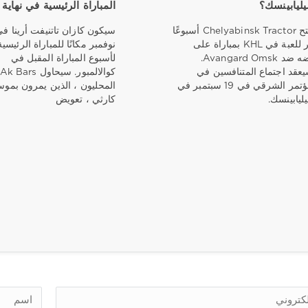
ليابينسك؟
المباراة الرئيسية في نهاية 
يفتتح Chelyabinsk Tractor أسبوعًا
آخر للعبة في KHL بمباراة على
نوفمبر مكانًا للمباراة الرئيسية
أرضه ضد Avangard Omsk.
لأسبوع المباراة المقبل في
عقد اجتماع المتنافسين في
كوالالمبور. سيحاول Ak Bars
المؤتمر الشرقي في 19 سبتمبر في
المحليون ، الذين يمرون بمو
ليابينسك.
كارثي ، تعويض