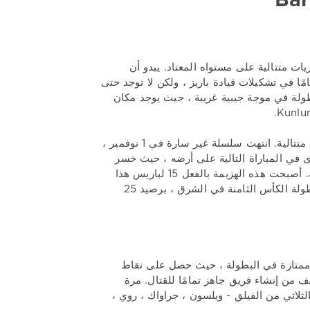
ات متتالية على مستواه المعتاد. يبدو أن
ا في تشكيلات قيادة باريز ، ولكن لا توجد حتى
A على مسافة البطولة من البطولة في موجة جيبية غريبة ، حيث يوجد مكان
اتضح أن نهاية شهر أكتوبر كانت غير سارة لباريز ، حيث تكبد الفريق خمس هزائم متتالية. انتهت سلسلة غير سارة في 1 نوفمبر ،
باريز 3-1. لكن باريز فشل مرة أخرى في المباراة التالية على أرضه ، حيث خسر
بنتيجة 1-4 أمام منافس مباشر في المؤتمر الشرقي ، الأدميرال من فلاديفوستوك. أصبحت هذه الهزيمة بالفعل 15 لباريس هذا
الموسم ، بينما حقق الفريق 12 انتصارًا فقط. ومع ذلك ، لا يزال باريز متمسكًا ببطولة الكأس الثامنة في الشرق ، برصيد 25
ية ممتازة في البطولة ، حيث حصل على نقاط
ف من إنشاء فريق جاهز تمامًا للقتال. مرة
لثلاثي من الفيلق - ويلسون ، جراواك ، روي ،