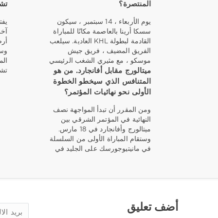
المنتصرة؟
تشي
يوم الأربعاء ، 14 سبتمبر ، سيكون
سسكا أرينا بالعاصمة مكانًا للمباراة
القادمة لبطولة KHL العادية. سيلعب
الفريق المضيف ، فريق جيش
وسي
موسكو ، مع مثيري الشغب الرئيسي
ميتالورج مقابل أفانجارد. من هو
تشي
المتنافس الذي سيخطو الخطوة
الأولى نحو نهائيات المؤتمر؟
ومن المقرر أن تبدأ المواجهة نصف
النهائية في المؤتمر الشرقي بين
ميتالورج وأفانجارد في 18 مارس.
وستقام المباراة الأولى من السلسلة
في مانيتيوجورسك على الجليد في
أضف تعليق