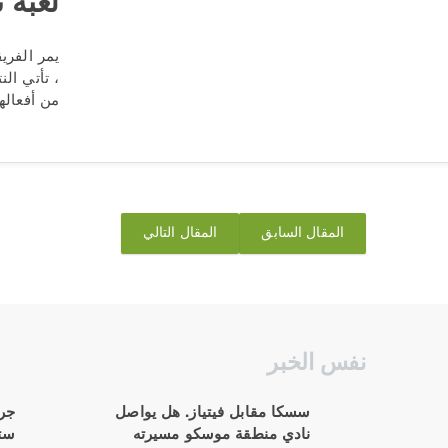
لعبة 
يمر الفري
، تأتي ال
من أفعالهما
المقال السابق
المقال التالي
نفس الخبر
سسكا مقابل فيتياز. هل يواصل
جرا
نادي منطقة موسكو مسيرته
ستن