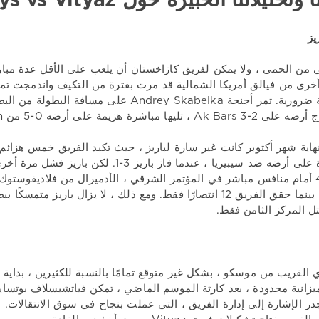
وتحليلاتنا الخبيرة حول Barys vs Vityaz
يز
ني من الحمى ، ولا يمكن لفريق كازاخستان أن يلعب على الأقل عدة مباري
رى من فيالق أمريكا الشمالية قد مرت بفترة من التكيف واندمجت تمامً
الآن نتيجة ضرورية. تمر أجنحة ndrey Skabelka
 ، تليها مباشرة هزيمة على أرضه 0-5 من Kunlun.
في مباراة على أرضه ضد سيبيريا ، عندما فاز 
ل المركز الثامن فقط.
ي القريب من موسكو ، بشكل غير متوقع تمامًا بالنسبة للكثيرين ، بدا
ميزانية محدودة ، بعد كارثة الموسم الماضي ، تمكن فياتشيسلاف بوتساي
در الإشارة إلى إدارة الفريق ، التي عملت بنجاح في سوق الانتقالات. ا