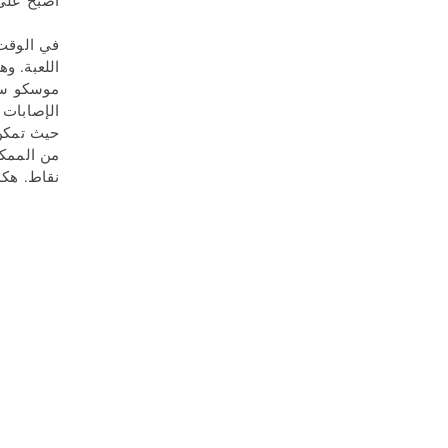
أصبح على الفور 
في الوقت 
موسكو سبع
الإصابات 
نقاط. هكذ