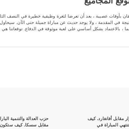
توقع المجاميع
قان بأوقات عصيبة ، بعد أن تعرضا لثغرة وظيفية خطيرة في النصف الثان
نتيجة في المقدمة ، ولا يوجد حديث عن مباراة جميلة حتى الآن. سيحاول 
 ، بالاعتماد بشكل أساسي على لعبة موثوقة في الدفاع. توقعاتنا هي إجمالي أقل من 5 
ر مقابل أفانغارد. كيف
حزب العدالة والتنمية البار
تهي المباراة في
مقابل سسكا. كيف ستكون