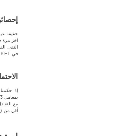
إحصائي
في KHL ، التقى المنافسون 36 مرة ، 19-18 ، يتمتع Ak Bars بأقل ميزة من حيث الانتصارات التي تم الفوز بها.
الاحتمال
أقل من (4.5) - 2.02. قم بتثبيت تطبيق