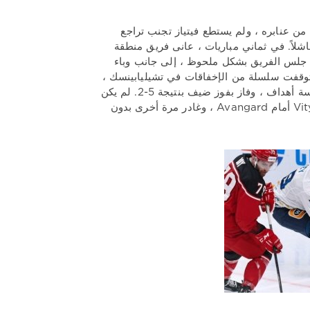
 عنابره ، ولم يستطع فيتياز تجنب تراجع
دث ، تبين أن النصف الثاني من شهر أكتوبر لشركة Vityaz كان فاشلاً. في ثماني مباريات ، عانى فريق منطقة
. جلس الفريق بشكل ملحوظ ، إلى جانب وباء
 توقفت سلسلة من الإخفاقات في تشيليابينسك ،
حيث تمكن فيتياز بشكل غير متوقع في مباراة مع تراكتور المحلي من تسجيل خمسة أهداف ، وفاز بفوز ضيف بنتيجة 5-2. لم يكن
من الممكن تطوير النجاح ، بالفعل في المباراة القادمة خارج أرضه خسر Vityaz 1-3 أمام Avangard ، وغادر مرة أخرى بدون