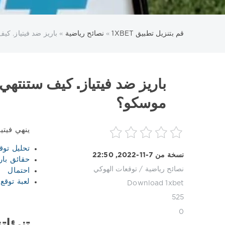
قم بتنزيل تطبيق 1XBET
»
نصائح رياضية
» باريز ضد فيتياز. ك
باريز ضد فيتياز. كيف ستنته
موسكو؟
ينهي فيتياز خط الذهاب بم
تحليل توق
نسخة من 7-11-2022, 22:50
حقائق بار
نصائح رياضية
/
توقعات الهوكي
احتمال
لعبة توقع 
Download 1xbet
525
0