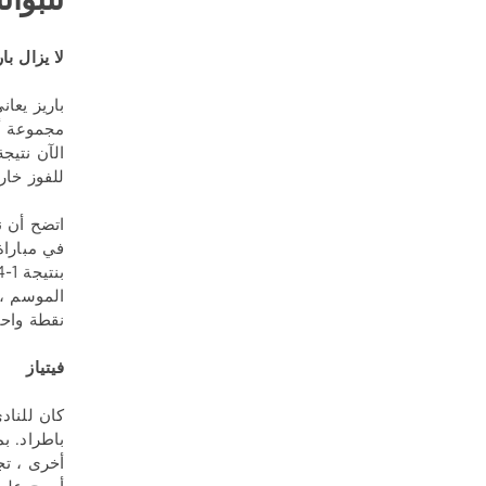
تنبؤاتنا 
لا يزال بار
باريز يعا
مجموعة أخ
للفوز خارج أرضه على Ak Bars 3-2
نقطة واحت
فيتياز
كان للناد
باطراد. ب
أخرى ، تج