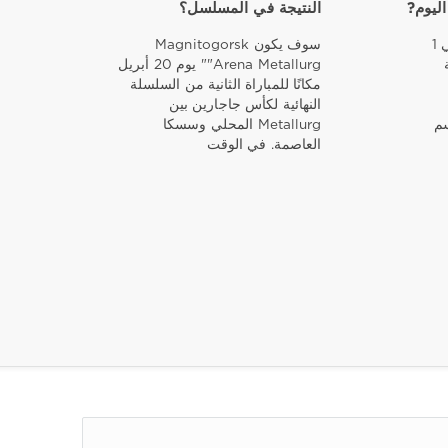
اليوم?
النتيجة في المسلسل؟
سيكون كازان تاتنيفت أرينا في 1
سوف يكون Magnitogorsk
"Arena Metallurg" يوم 20 أبريل
مكانًا للمباراة الثانية من السلسلة
النهائية لكأس جاجارين بين
سم
Metallurg المحلي وسسكا
العاصمة. في الوقت