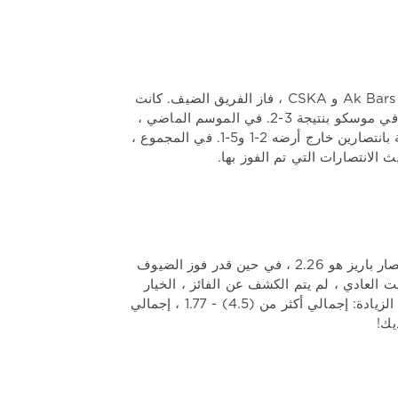
حقيقة غير متوقعة ، في المباريات الست الماضية على التوالي في المواجهة بين Ak Bars و CSKA ، فاز الفريق الضيف. كانت
آخر مرة فاز فيها المضيفون في سبتمبر 2019 ، عندما تبين أن سسكا كان أقوى في موسكو بنتيجة 3-2. في الموسم الماضي ،
التقى الفريقان ثلاث مرات ، وفاز فريق الجيش 2-1 في كازان ، ورد عليه برشلونة بانتصارين خارج أرضه 2-1 و5-1. في المجموع ،
إذا حكمنا من خلال اقتباسات الرهان ، فإن فرص فوز باريز أعلى بكثير. معامل انتصار باريز هو 2.26 ، في حين قدر فوز الضيوف
في الوقت العادي ، لم يتم الكشف عن الفائز ، الخيار
مع التعادل يمكن أن يؤخذ 3.65. بالنسبة للأداء ، هناك انحياز طفيف تجاه إجمالي الزيادة: إجمالي أكثر من (4.5) - 1.77 ، إجمالي
يك!