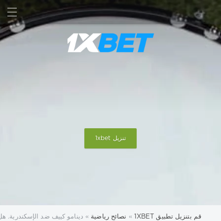
بحث
تسجيل الدخول
تنزيل 1xbet
قم بتنزيل تطبيق 1XBET
»
نصائح رياضية
» دينامو كييف ضد الإسكندرية. ه