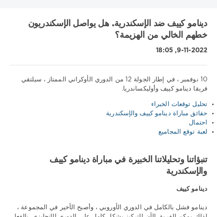
دينامو كييف ضد الإسكندرية. هل يواصل الإسكندريون
خطهم الخالي من الهزيمة؟
9-11-2022, 18:05
10 نوفمبر ، في إطار الجولة 12 من الدوري الأوكراني الممتاز ، سيلتقي
فريقا دينامو كييف وأوليكساندريا.
نصائح
تحليل توقعات الخبراء
رياضية
حقائق مباراة دينامو كييف والإسكندرية
/
احتمال
تنبؤات
لعبة توقع المجاميع
كرة
القدم
تنبؤاتنا وتحليلاتنا الخبيرة في مباراة دينامو كييف
Download
والإسكندرية
1xbet
478
دينامو كييف
0
دينامو فشل بالكامل في الدوري الأوروبي ، وأصبح الأخير في المجموعة ،
لذلك يمكن للفريق الآن التركيز بشكل كامل على الدوري الإنجليزي. بالفعل