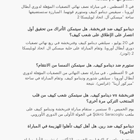
في 3 أغسطس ، في مباراة نصف نهائي التصفيات المؤهلة لدوري أبطال
أوروبا ، سيقيس دينامو كييف وستورم قوتهما. المبارزة ستستضيفها
ساحة "ميسكي آل. اتحاد لوبليسكا 2
دينامو كييف ضد فنربخشة. هل سيتمكن الأتراك من تحقيق أول
انتصار على الإطلاق على شعب كييف؟
في 20 يوليو ، سيلتقي دينامو كييف وفنربخشة في ربع نهائي تصفيات
دوري أبطال أوروبا. وتقام المباراة على حلبة ميسكي ال. اتحاد لوبليسكا
2 (لودز).
ستورم ضد دينامو كييف. هل سيتمكن النمسا من الانتقام؟
في 9 أغسطس ، في مباراة نصف النهائي من التصفيات المؤهلة لدوري
أبطال أوروبا ، سيلتقي شتورم ودينامو كييف. وتقام المباراة في ساحة
"ميركور أرينا" (غراتس). نتيجة
فنربخشة vs دينامو كييف. هل سيتمكن شعب كييف من قلب
المنتخب التركي مرة أخرى؟
يوم الخميس ، 8 سبتمبر ، ستقام مباراة فنربخشة ودينامو كييف على
ملعب Şükrü Saracoglu في الجولة الأولى من الدوري الأوروبي.
دينامو كييف ضد رين. هل أهل كييف تأهلوا للهزيمة في المباراة
الأخيرة؟
يستضيف ملعب كراكوفيا يوم الخميس 13 أكتوبر / تشرين الأول مباراة