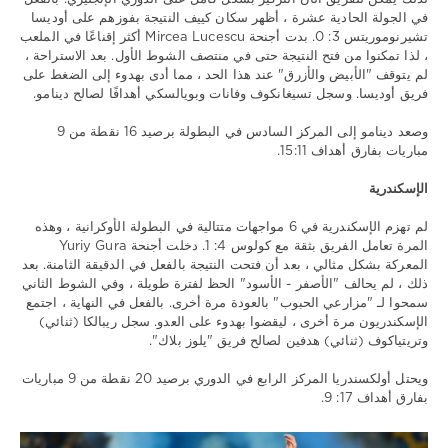
في الجولة الحادية عشرة ، أظهر سكان كييف النتيجة بفوزهم على أوديسا
تشيرنوموريتس 3: 0. بدت أجنحة Mircea Lucescu أكثر إقناعًا في الملعب
، لذا تمكنوا من فتح النتيجة حتى في منتصف الشوط الأول. بعد الاستراحة ،
لم يتوقف "الأبيض والأزرق" عند هذا الحد ، مما أدى بهدوء إلى الضغط على
فريق أوديسا. وسجل تسيغانكوف وفانات وبويالسكي أهدافًا لصالح دينامو.
وصعد دينامو إلى المركز السادس في البطولة برصيد 16 نقطة من 9
مباريات بفارق أهداف 15:11.
الإسكندرية
لم تهزم الإسكندرية في 6 مواجهات متتالية في البطولة الأوكرانية ، وهذه
المرة تعامل الفريق بثقة مع كولوس 4: 1. دخلت أجنحة Yuriy Gura
المعركة بشكل مثالي ، بعد أن فتحت النتيجة بالفعل في الدقيقة الثامنة. بعد
ذلك ، لم يحالف "الأصفر - الأسود" الحظ لفترة طويلة ، وفي الشوط الثاني
سمحوا لـ "مزارعي الحبوب" بالعودة مرة أخرى. بالفعل في النهاية ، اجتمع
الإسكندريون مرة أخرى ، ليقضوا بهدوء على العدو. سجل ريبالكا (ثنائي)
وتريتياكوف (ثنائي) هدفين لصالح فريق "يلوز بلاك".
ويحتل أولكسندريا المركز الرابع في الدوري برصيد 20 نقطة من 9 مباريات
بفارق أهداف 17: 9.