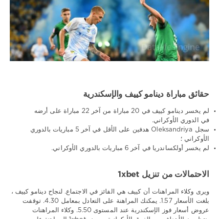
حقائق مباراة دينامو كييف والإسكندرية
لم يخسر دينامو كييف في 20 مباراة من آخر 22 مباراة على أرضه
في الدوري الأوكراني.
سجل Oleksandriya هدفين على الأقل في آخر 5 مباريات بالدوري
الأوكراني ؛
لم يخسر أولكساندريا في آخر 6 مباريات بالدوري الأوكراني.
الاحتمالات من تنزيل 1xbet
ويرى وكلاء المراهنات أن كييف هي الفائز في الاجتماع. لنجاح دينامو كييف ،
بلغت الأسعار 1.57. يمكنك المراهنة على التعادل بمعامل 4.30. توقفت
عروض أسعار فوز الإسكندرية عند المستوى 5.50. وكلاء المراهنات