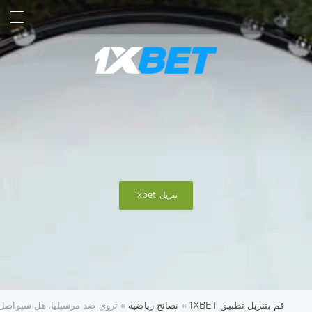
بحث
تسجيل الدخول
تنزيل 1xbet
قم بتنزيل تطبيق 1XBET
»
نصائح رياضية
» تروي ضد مرسيليا. هل سيواصل فريق Marseillais سلسلة 