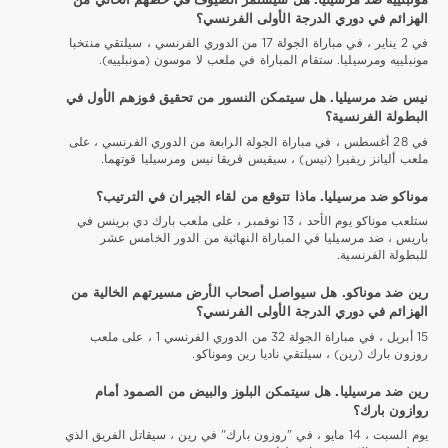
مونبلييه ضد مرسيليا. هل سيستمر الضيوف في خطهم الخالي من
الهزائم في دوري الدرجة الأولى الفرنسي؟
في 2 يناير ، في مباراة الجولة 17 من الدوري الفرنسي ، سيلتقي منتخبا
مونبلييه ومرسيليا. ستقام المباراة في ملعب لا موسون (مونبلييه).
نيس ضد مرسيليا. هل سيتمكن النسور من تحقيق فوزهم الأول في
البطولة الفرنسية؟
في 28 أغسطس ، في مباراة الجولة الرابعة من الدوري الفرنسي ، على
ملعب أليانز ريفيرا (نيس) ، سيقيس فريقا نيس ومرسيليا قوتهما.
موناكو ضد مرسيليا. ماذا تتوقع من لقاء الجيران في الترتيب؟
ستلعب موناكو يوم الأحد ، 13 نوفمبر ، على ملعب بارك دي برينس في
باريس ، ضد مرسيليا في المباراة النهائية من الدور الخامس عشر
للبطولة الفرنسية.
رين ضد موناكو. هل سيواصل أصحاب الأرض مسيرتهم الخالية من
الهزائم في دوري الدرجة الأولى الفرنسي؟
15 أبريل ، في مباراة الجولة 32 من الدوري الفرنسي 1 ، على ملعب
روزون بارك (رين) ، سيلتقي ناديا رين وموناكو.
رين ضد مرسيليا. هل سيتمكن البلوز والبيض من الصمود أمام
روازون بارك؟
يوم السبت ، 14 مايو ، في "روزون بارك" في رين ، سيقاتل الفريق الذي