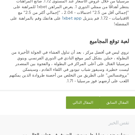
مرسيليا من خلال عروض الأسعار عند المستوى 1.72. صانع المراهنات
ينتظر أهدافًا من ممثلي الدوري 1. يعرض المراهن 1xbet للمراهنة على
"إجمالي أقل من 2.5" احتمالات - 2.04 ، "إجمالي أكثر من 2.5" مع
الاقتباسات - 1.72. قم بتنزيل
1xbet app
على هاتفك وقم بالمراهنة على
المفضلة!
لعبة توقع المجاميع
تروي ليس في أفضل مركز ، بعد أن تناول العشاء في الجولة الأخيرة من
البطولة ، حسّن بشكل كبير موقع النادي في الدوري الفرنسي. وينوي
مرسيليا القتال على أعلى المراكز في البطولة ، والفجوة بين المتصدر
ليست خطيرة. وسيفوز شباب تيودور في اللقاء القادم ، وسيتمكن
"بروفنسالس" على الطريق من التخلص من أحصنة طروادة الذين يمكنهم
اللعب على أرضهم: فوز مرسيليا - 1.71.
المقال السابق
المقال التالي
نفس الخبر