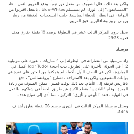
ولكن بعد ذلك ، قلل الضيوف من معدل دورانهم ، ودفع الفريق الثمن - عاد
"المتسابقون" إلى الوراء. لم يستسلم Blue-Whites ، بالفعل اقتربوا من
النهاية ، في انتظار اللحظة المناسبة. جلبت التسديدات الدقيقة من ريبار
وروني لوبيز وشافاليرين فوز الفريق.
يحتل تروي المركز الثالث عشر في البطولة برصيد 18 نقطة بفارق هدف
قدره 29:33.
مرسيليا
زاد مرسيليا من انتصاراته في البطولة إلى 4 مباريات ، بفوزه على مونبلييه
2: 1 في الجولة الأخيرة على الطريق. بدت أجنحة Igor Tudor أفضل في
المبارزة ، لكن في النصف الأول بأكمله لم يتمكنوا من العثور على ثغرة في
بوابات المضيفين. ولكن بعد الاستراحة ، تسارع "بروفنسالس" ، دفع
تافاريس فريقه إلى الأمام. بعد ذلك بوقت قصير ، تمكن الضيوف من زيادة
الميزة ، وقام "البلادين" بقطع الكرة عن طريق الخطأ في شباكهم. بالفعل
في النهاية ، فقد "الأبيض والأزرق" التركيز ، مما أدى إلى ضياع هدف.
ويحتل مرسيليا المركز الثالث في الدوري برصيد 36 نقطة بفارق أهداف
34:15.