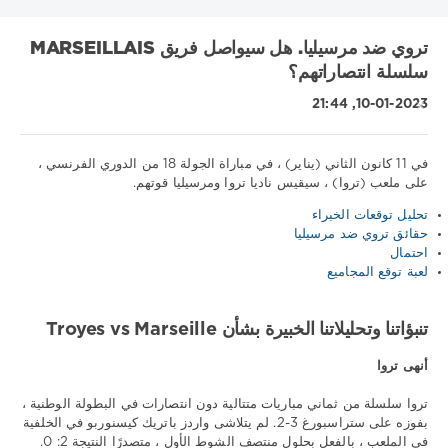
تروي ضد مرسيليا. هل سيواصل فريق MARSEILLAIS
سلسلة انتصاراتهم؟
10-01-2023, 21:44
في 11 كانون الثاني (يناير) ، في مباراة الجولة 18 من الدوري الفرنسي ،
على ملعب (تروا) ، سيقيس ناديا تروا ومرسيليا قوتهم.
نصائح
تحليل توقعات الخبراء
رياضية
حقائق تروي ضد مرسيليا
/
احتمال
تنبؤات
لعبة توقع المجاميع
كرة
القدم
تنبؤاتنا وتحليلاتنا الخبيرة بشأن Troyes vs Marseille
Download
1xbet
أنهى تروا
433
تروا سلسلة من ثماني مباريات متتالية دون انتصارات في البطولة الوطنية ،
0
بفوزه على ستراسبورغ 3-2. لم يتلاشى واردز باتريك كيسنوربو في الخلفية
في الملعب ، بالفعل بحلول منتصف الشوط الأول ، متصدرًا النتيجة 2: 0.