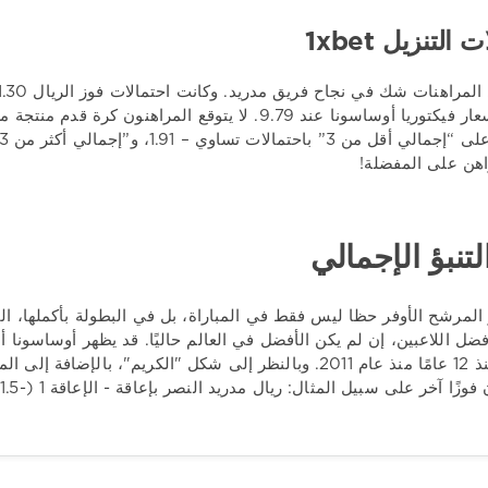
 التنزيل 1xbet
احتمالات تساوي – 1.91، و”إجمالي أكثر من 3” مع عروض أسعار – 1.93. قم بتثبيت
اهن على المفضلة!
لتنبؤ الإجمالي
 المرشح الأوفر حظا ليس فقط في المباراة، بل في البطولة بأكملها، ال
فضل اللاعبين، إن لم يكن الأفضل في العالم حاليًا. قد يظهر أوساسونا أن
بامبلونا منذ 12 عامًا منذ عام 2011. وبالنظر إلى شكل "الكريم"،
ًا آخر على سبيل المثال: ريال مدريد النصر بإعاقة - الإعاقة 1 (-1.5) - 1.92.