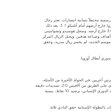
سمية محتفلاً بثمانية انتصارات. تعثر رجال
كارلو أنشيلوتي فقط في مباراة الجولة السادسة من الدوري الإسباني، حيث خسروا خارج أرضهم أمام أتلتيكو 1: 3. بعد ذلك
اكتسبت مدريد الزخم مرة أخرى. وفي المباراة الأخيرة، فاز الفريق على جيرونا 3:0 خارج أرضه. وسجل هوسيدو وتشواميني
يلينجهام أهداف لوس بلانكوس. جدير بالذكر أن جود هو هداف الفريق برصيد 6 أهداف وصناعة هدفين. ويحتل الريال المركز
 نقطة، بنسبة أهداف 16:6. على أرضه في الموسم الجديد، لم يخسر ريال مدريد، وحقق
ي ثلاث مرات وتعادل مرتين أخريين. في الجولة الأخيرة من الأمثلة،
تمكن رجال Jagoba Arrasate من تحسين موقفهم إلى حد ما؛ وكان النادي أقوى على الطريق من ألافيس 2:0. تسديدات دقيقة
من جوزيه وبوديمير جلبت الفوز للريدز. ويحتل أوساسونا المركز العاشر في ترتيب الدوري الإسباني، برصيد 10 نقاط، بنسبة
 بالبطولة الإسبانية حقق النادي ثلاثة