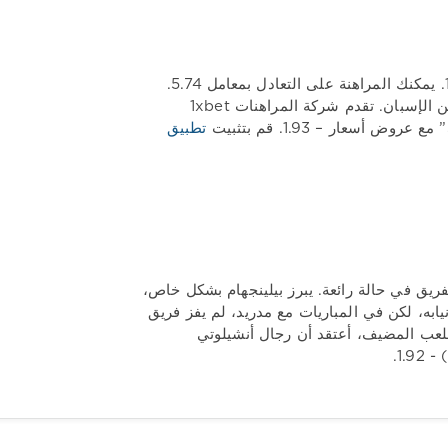
ليس لدى المراهنات شك في نجاح فريق مدريد. وكانت احتمالات فوز الريال 1.30. يمكنك المراهنة على التعادل بمعامل 5.74.
توقفت أسعار فيكتوريا أوساسونا عند 9.79. لا يتوقع المراهنون كرة قدم منتجة من الإسبان. تقدم شركة المراهنات 1xbet
تطبيق
فريق في حالة رائعة. يبرز بيلينجهام بشكل خاص،
يابه، لكن في المباريات مع مدريد، لم يفز فريق
 بالإضافة إلى الملعب المضيف، أعتقد أن رجال أنشيلوتي