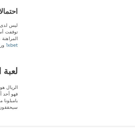
احتمالات
المراهنة على “إجمالي أقل من 3” ب
1xbet
ور
لعبة ا
الريال هو
فهو أحد أ
سيحققون فوز