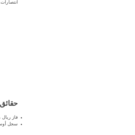
انتصارات.
حقائق 
فاز ريال مدريد في 7 من آخر 
سجل أوساسونا أقل من 2.5 ه