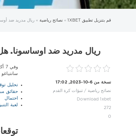
قم بتنزيل تطبيق 1XBET
»
نصائح رياضية
» ريال مدريد ضد أوسا
ريال مدريد ضد أوساسونا. هل
وفي
سانتياغو ب
نسخة من 6-10-2023, 17:02
تحليل توق
نصائح رياضية
/
تنبؤات كرة القدم
حقائق مبا
احتمال
Download 1xbet
لعبة التنب
272
0
توقعا