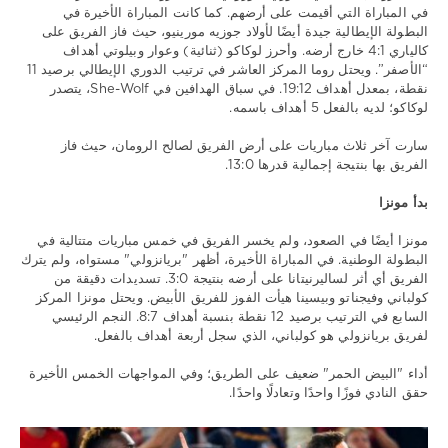
في المباراة التي أقيمت على أرضهم. كما كانت المباراة الأخيرة في
البطولة الإيطالية جيدة أيضًا لأولاد جوزيه مورينيو، حيث فاز الفريق على
كالياري 4:1 خارج أرضه. وأحرز لوكاكو (ثنائية) وعوار وبيلوتي أهداف
“الأصفر”. ويحتل روما المركز العاشر في ترتيب الدوري الإيطالي برصيد 11
نقطة، بمعدل أهداف 19:12. في سباق الهدافين في She-Wolf، يتصدر
لوكاكو؛ لديه بالفعل 5 أهداف باسمه.
سارت آخر ثلاث مباريات على أرض الفريق لصالح الرومان، حيث فاز
الفريق بها بنتيجة إجمالية قدرها 13:0.
بدأ مونزا
مونزا أيضًا في الصعود، ولم يخسر الفريق في خمس مباريات متتالية في
البطولة الوطنية. في المباراة الأخيرة، أظهر "بريانزولي" مستواه، ولم يترك
الفريق أي أثر لساليرنيتانا على أرضه بنتيجة 3:0. تسديدات دقيقة من
كولباني وفيجناتو وبيسينا هيأت الفوز للفريق الأبيض. ويحتل مونزا المركز
السابع في الترتيب برصيد 12 نقطة بنسبة أهداف 8:7. النجم الرئيسي
لفريق بريانزولي هو كولباني، الذي سجل أربعة أهداف بالفعل.
أداء "البيض الحمر" ضعيف على الطريق؛ وفي المواجهات الخمس الأخيرة
حقق النادي فوزًا واحدًا وتعادلًا واحدًا.