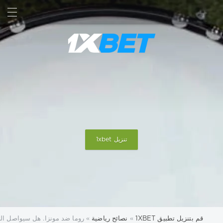
بحث
تسجيل الدخول
تنزيل 1xbet
قم بتنزيل تطبيق 1XBET
»
نصائح رياضية
» روما ضد مونزا. هل سيواصل ال