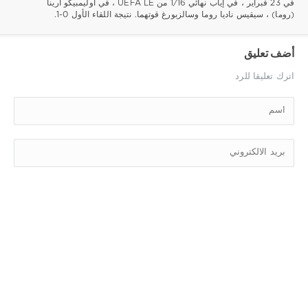
في 23 فبراير ، في إياب نهائي 1/16 من UEFA LE ، في أوليمبيكو أرينا
(روما) ، سيقيس ناديا روما وسالزبورغ قوتهما. نتيجة اللقاء الأول 0-1.
أضف تعليق
اترك تعليقا للرد