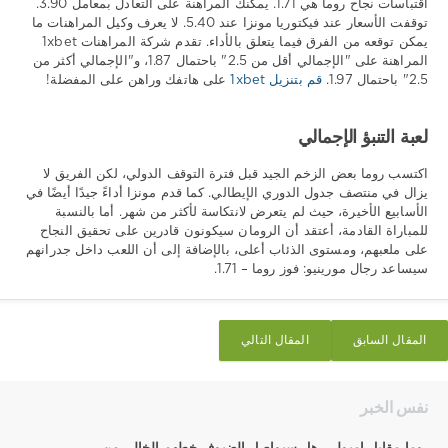
اقتباسات نجاح روما هي 1.71. يمكنك المراهنة على التعادل بمعامل 3.90.
توقفت الأسعار عند فيكتوريا مونزا عند 5.40. لا يعرف وكيل المراهنات ما
يمكن توقعه من الفرق فيما يتعلق بالأداء. تقدم شركة المراهنات 1xbet
المراهنة على "الإجمالي أقل من 2.5" باحتمال 1.87، و"الإجمالي أكثر من
2.5" باحتمال 1.97.
قم بتنزيل 1xbet
على هاتفك وراهن على المفضلة!
لعبة التنبؤ الإجمالي
اكتسب روما بعض الزخم الجيد قبل فترة التوقف الدولي، لكن الفريق لا
يزال في منتصف جدول الدوري الإيطالي. كما قدم مونزا أداءً جيدًا أيضًا في
الأسابيع الأخيرة، حيث لم يتعرض لانتكاسة لأكثر من شهر. أما بالنسبة
للمباراة القادمة، أعتقد أن الرومان سيكونون قادرين على تحقيق النجاح
على ملعبهم، ومستوى الذئاب أعلى، بالإضافة إلى أن اللعب داخل جدرانهم
سيساعد رجال مورينيو: فوز روما – 1.71.
المقال السابق
المقال التالي
نفس الخبر