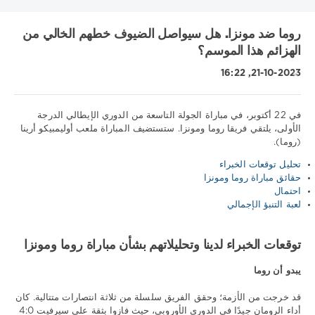
روما ضد مونزا. هل سيواصل الضيوف خطهم الخالي من
الهزائم هذا الموسم؟
21-10-2023, 16:22
في 22 أكتوبر، في مباراة الجولة التاسعة من الدوري الإيطالي الدرجة
الأولى، يلتقي فريقا روما ومونزا. ستستضيف المباراة ملعب أوليمبيكو أرينا
(روما).
نصائح
رياضية
تحليل توقعات الخبراء
/
حقائق مباراة روما ومونزا
تنبؤات
احتمال
كرة
لعبة التنبؤ الإجمالي
القدم
Download
توقعات الخبراء لدينا وتحليلاتهم بشأن مباراة روما ومونزا
1xbet
238
يبدو أن روما
0
قد خرجت من الأزمة؛ وحقق الفريق سلسلة من ثلاثة انتصارات متتالية. كان
أداء الرومان جيدًا في الدوري الأوروبي، حيث فازوا بثقة على سيرفيت 4:0